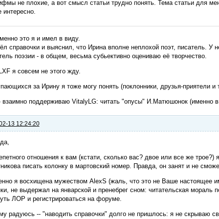
ифмы не плохие, а вот смысл статьи трудно понять. Тема статьи для мен
е интересно.
менно это я и имел в виду.
ёл справочки и выяснил, что Ирина вполне неплохой поэт, писатель. У не
ель поэзии - в общем, весьма субьективно оцениваю её творчество.
LXF я совсем не этого жду.
пающихся за Ирину я тоже могу понять (поклонники, друзья-приятели и т
- взаимно поддерживаю VitalyLG: читать "опусы" И.Матюшонок (именно в 
02-13 12:24:20
да,
епетного отношения к вам (кстати, сколько вас? двое или все же трое?)
никова писать колонку в мартовский номер. Правда, он занят и не смож
нно я восхищена мужеством AlexS (жаль, что это не Ваше настоящее им
ки, не выдержал на январской и пренебрег сном: читательская мораль п
уть ЛОР и регистрироваться на форуме.
у радуюсь -- "наводить справочки" долго не пришлось: я не скрываю св