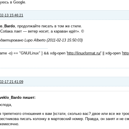
уюсь в Google.
02-13 15:46:21
lo_Bardo
, продолжайте писать в том же стиле.
«Собака лает — ветер носит, а караван идёт». ©
актировано Lupo Alberto (2011-02-13 15:50:03)
name -o) == "GNU/Linux" ] && xdg-open '
http://linuxformat.ru/
' || xdg-open '
http
02-17 21:41:09
veklo_Bardo пишет:
оспода,
з трепетного отношения к вам (кстати, сколько вас? двое или все же тро
рестникова писать колонку в мартовский номер. Правда, он занят и не с
жемесячно.