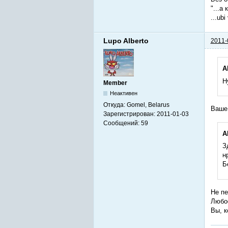
"...а 
...ub
Lupo Alberto
2011-
A
Н
Member
Неактивен
Откуда:
Gomel, Belarus
Ваше
Зарегистрирован:
2011-01-03
Сообщений:
59
A
З
н
Б
Не пе
Любое
Вы, к