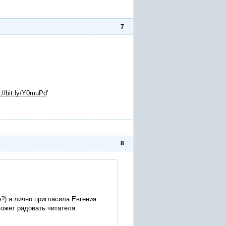
7
://bit.ly/Y0muPd
'
8
е?) я лично пригласила Евгения
может радовать читателя