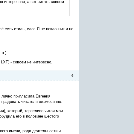
я интересная, а вот читать совсем
ё есть стиль, слог. Я не поклонник и не
.п.)
LXF) - совсем не интересно.
6
 я лично пригласила Евгения
ет радовать читателя ежемесячно.
я), который, терпеливо читая мои
обудила его в половине шестого
оего имени, рода деятельности и