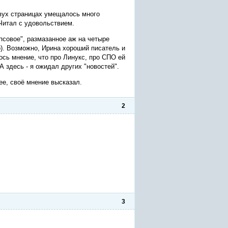
двух страницах умещалось много
 Читал с удовольствием.
псовое", размазанное аж на четыре
р). Возможно, Ирина хороший писатель и
лось мнение, что про Линукс, про СПО ей
А здесь - я ожидал других "новостей".
ее, своё мнение высказал.
2
3