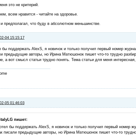
еня это не критерий.
ем, всем нравится - читайте на здоровье.
 и предполагал, что буду в абсолютном меньшинстве.
02-04 15:15:17
 бы поддержать AlexS, я новичок и только получил первый номер журнала
и предыдущие авторы, но Ирина Матюшонок пишет что-то трудно разбир
е, а вот смысл статьи трудно понять. Тема статьи для меня интересная,
ome
02-05 01:46:03
italyLG пишет:
отел бы поддержать AlexS, я новичок и только получил первый номер жур
ак писали предыдущие авторы, но Ирина Матюшонок пишет что-то трудно