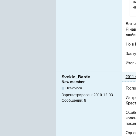
р
н
Вот и
Я нав
любит
Но в 
Засту
Итог 
Sveklo_Bardo
2011-
New member
Госпо
Неактивен
Зарегистрирован:
2010-12-03
Из тр
Сообщений:
8
Крест
Особе
колон
покин
Одном