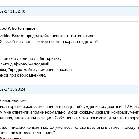
02-17 21:52:46
upo Alberto пишет:
veklo_Bardo
, продолжайте писать в том же стиле.
.S. «Собака лает — ветер носит, а караван идёт». ©
 чего же люди не любят критику...
олько дифирамбы подавай.
ем, "продолжайте движение, караван".
мся при своих мнениях.
02-17 23:28:24
ё примечание:
исал критические замечания и в раздел обсуждения содержания LXF, и
м мне ответили вполне нормально, люди формулировали контраргументы
льная, адекватная реакция. Собственно, я так понимаю, для этого фору
 же - никаких конкретных аргументов, только выхлопы в стиле "народу нр
тся, так что лучше заткнись".
боснований...