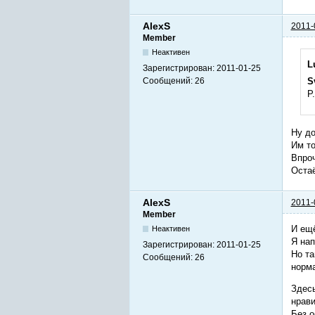
AlexS
2011-
Member
Неактивен
L
Зарегистрирован:
2011-01-25
Сообщений:
26
S
P
Ну до
Им т
Впроч
Остаё
AlexS
2011-
Member
И ещ
Неактивен
Я нап
Зарегистрирован:
2011-01-25
Но та
Сообщений:
26
норма
Здесь
нрави
Без о