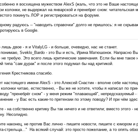
собенно я восхищена мужеством AlexS (жаль, что это не Ваше настояще
ои колонки, не выдержал на январской и пренебрег сном: читательская 
естого покинуть ЛОР и регистрироваться на форуме.
дному радуюсь -- "наводить справочки" долго не пришлось: я не скрыва
 ротируюсь в Google.
 лишь двое - я и VitalyLG - и больше, очевидно, нас не станет.
 понимаю, Sveklo_Bardo - это Вы и есть, Ирина Матюшонок. Напрасно Вы 
 не требую. Это всего лишь критические замечания. Если бы мне такое
й типа "сам дурак" и после этого подумал бы над критикой.
гения Крестникова спасибо.
т настоящего имени AlexS - это Алексей Снастин - вполне себе настоящ
колонки читаю, естественно, - Вы же не хотите, чтобы я написал по при
воду "пренебрёг сном" - у меня режим "плавающий", непредсказуемый - 
мнение - у Вас есть какие-то претензии по этому поводу? И при чём зде
ге - на собственно критику Вы так ничего и не ответили; вместо этого -
ну. Несолидно.
те наконец, не против Вас лично - пишите новости, пишите с юмором и 
а-стрельца..." На всякий случай: это просто пожелание, а то опять об