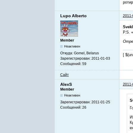
ротир
Lupo Alberto
2011-
Svek
P.S. 
Member
Отред
Неактивен
Откуда:
Gomel, Belarus
[ $(u
Зарегистрирован:
2011-01-03
Сообщений:
59
Сайт
AlexS
2011-
Member
Неактивен
S
Зарегистрирован:
2011-01-25
Сообщений:
26
Г
И
К
е