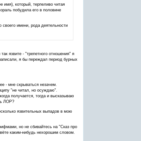
е имя), который, терпеливо читая
мораль побудила его в половине
ю своего имени, рода деятельности
так язвите - "трепетного отношения" я
 написали, я бы переждал период бурных
ее - мне скрываться незачем.
нципу "не читал, но осуждаю".
когда получается, тогда и высказываю
сь ЛОР?
 несколько язвительных выпадов в мою
рифмами, но не сбивайтесь на "Сказ про
зовёте каким-нибудь нехорошим словом.