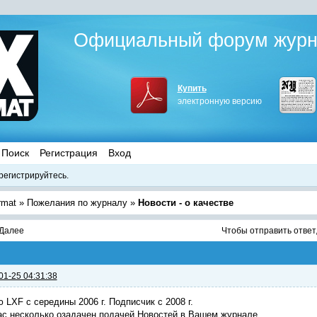
Официальный форум журна
Купить
электронную версию
Поиск
Регистрация
Вход
регистрируйтесь.
rmat
»
Пожелания по журналу
»
Новости - о качестве
Далее
Чтобы отправить ответ
01-25 04:31:38
 LXF с середины 2006 г. Подписчик с 2008 г.
с несколько озадачен подачей Новостей в Вашем журнале.