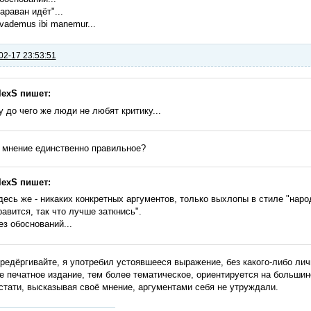
караван идёт"...
i vademus ibi manemur...
02-17 23:53:51
lexS пишет:
у до чего же люди не любят критику...
 мнение единственно правильное?
lexS пишет:
десь же - никаких конкретных аргументов, только выхлопы в стиле "народ
равится, так что лучше заткнись".
ез обоснований...
редёргивайте, я употребил устоявшееся выражение, без какого-либо лич
 печатное издание, тем более тематическое, ориентируется на большин
стати, высказывая своё мнение, аргументами себя не утруждали.