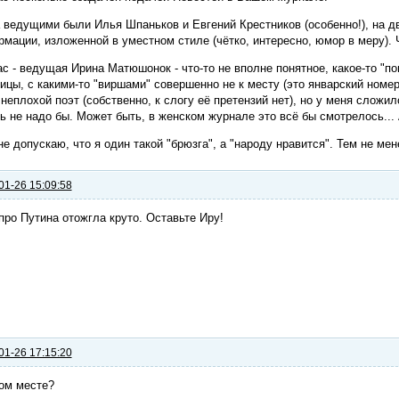
 ведущими были Илья Шпаньков и Евгений Крестников (особенно!), на 
мации, изложенной в уместном стиле (чётко, интересно, юмор в меру).
с - ведущая Ирина Матюшонок - что-то не вполне понятное, какое-то "по
ицы, с какими-то "виршами" совершенно не к месту (это январский номе
неплохой поэт (собственно, к слогу её претензий нет), но у меня сложи
ь не надо бы. Может быть, в женском журнале это всё бы смотрелось... 
е допускаю, что я один такой "брюзга", а "народу нравится". Тем не мен
01-26 15:09:58
про Путина отожгла круто. Оставьте Иру!
01-26 17:15:20
ом месте?