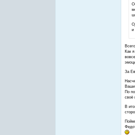
О
м
ш
О
и
Всего
Как я
вовсе
эмоци
За Ев
Насче
Ваши 
По по
своё 
В ито
сторо
Пойми
Федот