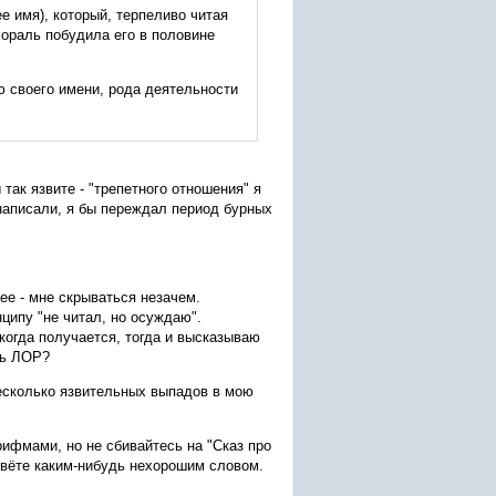
е имя), который, терпеливо читая
мораль побудила его в половине
ю своего имени, рода деятельности
так язвите - "трепетного отношения" я
 написали, я бы переждал период бурных
ее - мне скрываться незачем.
нципу "не читал, но осуждаю".
когда получается, тогда и высказываю
сь ЛОР?
 несколько язвительных выпадов в мою
рифмами, но не сбивайтесь на "Сказ про
зовёте каким-нибудь нехорошим словом.