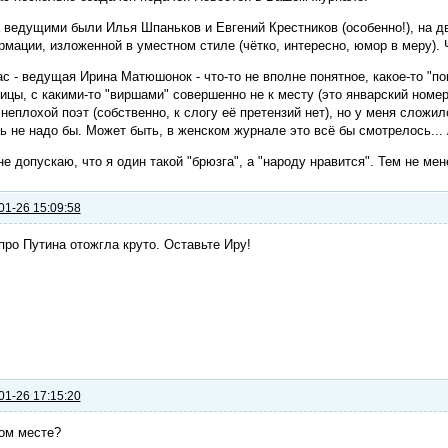
 ведущими были Илья Шпаньков и Евгений Крестников (особенно!), на 
мации, изложенной в уместном стиле (чётко, интересно, юмор в меру).
с - ведущая Ирина Матюшонок - что-то не вполне понятное, какое-то "по
ицы, с какими-то "виршами" совершенно не к месту (это январский номе
неплохой поэт (собственно, к слогу её претензий нет), но у меня сложи
ь не надо бы. Может быть, в женском журнале это всё бы смотрелось... 
е допускаю, что я один такой "брюзга", а "народу нравится". Тем не мен
01-26 15:09:58
про Путина отожгла круто. Оставьте Иру!
01-26 17:15:20
ом месте?