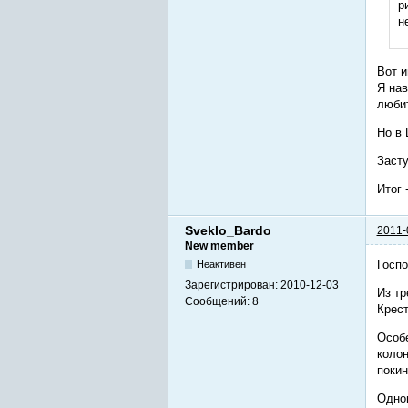
р
н
Вот и
Я нав
любит
Но в 
Засту
Итог 
Sveklo_Bardo
2011-
New member
Госпо
Неактивен
Зарегистрирован:
2010-12-03
Из тр
Сообщений:
8
Крест
Особе
колон
покин
Одном