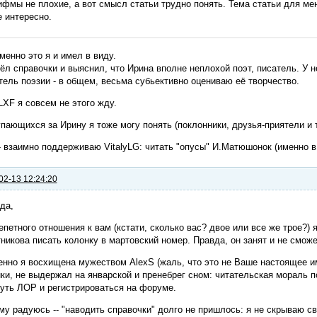
ифмы не плохие, а вот смысл статьи трудно понять. Тема статьи для мен
е интересно.
менно это я и имел в виду.
ёл справочки и выяснил, что Ирина вполне неплохой поэт, писатель. У не
ель поэзии - в общем, весьма субьективно оцениваю её творчество.
LXF я совсем не этого жду.
пающихся за Ирину я тоже могу понять (поклонники, друзья-приятели и т
- взаимно поддерживаю VitalyLG: читать "опусы" И.Матюшонок (именно в 
02-13 12:24:20
да,
епетного отношения к вам (кстати, сколько вас? двое или все же трое?)
никова писать колонку в мартовский номер. Правда, он занят и не смож
нно я восхищена мужеством AlexS (жаль, что это не Ваше настоящее им
ки, не выдержал на январской и пренебрег сном: читательская мораль п
уть ЛОР и регистрироваться на форуме.
у радуюсь -- "наводить справочки" долго не пришлось: я не скрываю св