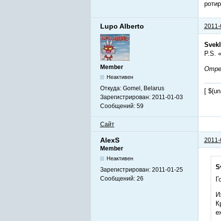
ротир
Lupo Alberto
2011-
Svek
P.S. 
Member
Отред
Неактивен
Откуда:
Gomel, Belarus
[ $(u
Зарегистрирован:
2011-01-03
Сообщений:
59
Сайт
AlexS
2011-
Member
Неактивен
S
Зарегистрирован:
2011-01-25
Сообщений:
26
Г
И
К
е