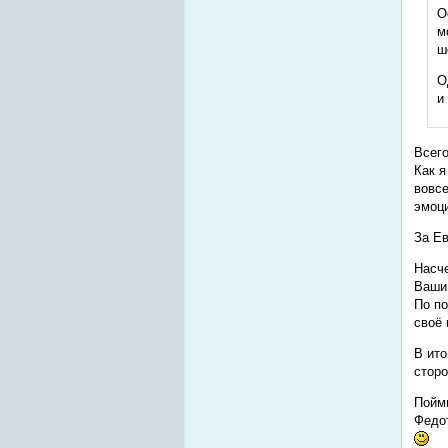
О
м
ш
О
и
Всего
Как я
вовсе
эмоци
За Ев
Насче
Ваши 
По по
своё 
В ито
сторо
Пойми
Федот