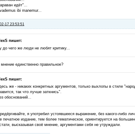
караван идёт"...
i vademus ibi manemur...
02-17 23:53:51
lexS пишет:
у до чего же люди не любят критику...
 мнение единственно правильное?
lexS пишет:
десь же - никаких конкретных аргументов, только выхлопы в стиле "народ
равится, так что лучше заткнись".
ез обоснований...
редёргивайте, я употребил устоявшееся выражение, без какого-либо лич
 печатное издание, тем более тематическое, ориентируется на большин
стати, высказывая своё мнение, аргументами себя не утруждали.