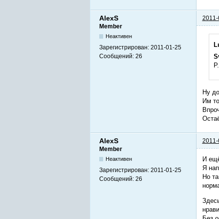
AlexS
2011-
Member
Неактивен
L
Зарегистрирован:
2011-01-25
Сообщений:
26
S
P
Ну до
Им т
Впроч
Остаё
AlexS
2011-
Member
И ещ
Неактивен
Я нап
Зарегистрирован:
2011-01-25
Но та
Сообщений:
26
норма
Здесь
нрави
Без о