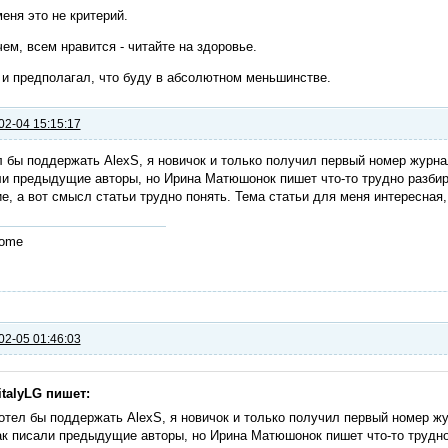
еня это не критерий.
ем, всем нравится - читайте на здоровье.
 и предполагал, что буду в абсолютном меньшинстве.
02-04 15:15:17
 бы поддержать AlexS, я новичок и только получил первый номер журнала
и предыдущие авторы, но Ирина Матюшонок пишет что-то трудно разбир
е, а вот смысл статьи трудно понять. Тема статьи для меня интересная,
ome
02-05 01:46:03
italyLG пишет:
отел бы поддержать AlexS, я новичок и только получил первый номер жур
ак писали предыдущие авторы, но Ирина Матюшонок пишет что-то трудно