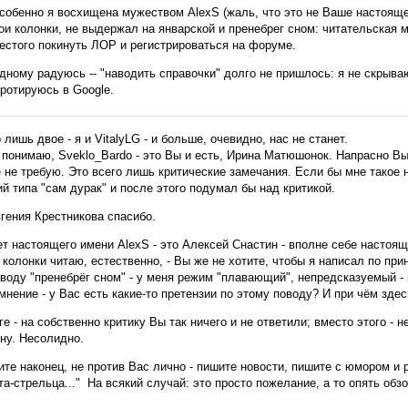
собенно я восхищена мужеством AlexS (жаль, что это не Ваше настояще
ои колонки, не выдержал на январской и пренебрег сном: читательская 
естого покинуть ЛОР и регистрироваться на форуме.
дному радуюсь -- "наводить справочки" долго не пришлось: я не скрыва
 ротируюсь в Google.
 лишь двое - я и VitalyLG - и больше, очевидно, нас не станет.
 понимаю, Sveklo_Bardo - это Вы и есть, Ирина Матюшонок. Напрасно Вы 
 не требую. Это всего лишь критические замечания. Если бы мне такое
й типа "сам дурак" и после этого подумал бы над критикой.
гения Крестникова спасибо.
т настоящего имени AlexS - это Алексей Снастин - вполне себе настоящ
колонки читаю, естественно, - Вы же не хотите, чтобы я написал по при
воду "пренебрёг сном" - у меня режим "плавающий", непредсказуемый - 
мнение - у Вас есть какие-то претензии по этому поводу? И при чём зде
ге - на собственно критику Вы так ничего и не ответили; вместо этого -
ну. Несолидно.
те наконец, не против Вас лично - пишите новости, пишите с юмором и 
а-стрельца..." На всякий случай: это просто пожелание, а то опять об