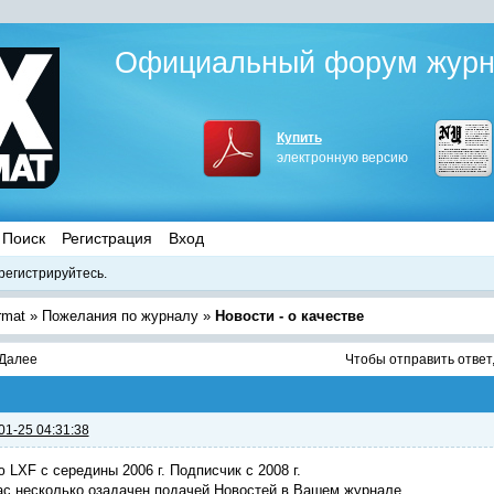
Официальный форум журна
Купить
электронную версию
Поиск
Регистрация
Вход
регистрируйтесь.
rmat
»
Пожелания по журналу
»
Новости - о качестве
Далее
Чтобы отправить ответ
01-25 04:31:38
 LXF с середины 2006 г. Подписчик с 2008 г.
с несколько озадачен подачей Новостей в Вашем журнале.