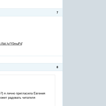
7
://bit.ly/Y0muPd
'
8
е?) я лично пригласила Евгения
может радовать читателя