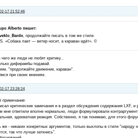
02-17 21:52:46
upo Alberto пишет:
veklo_Bardo
, продолжайте писать в том же стиле.
.S. «Собака лает — ветер носит, а караван идёт». ©
 чего же люди не любят критику...
олько дифирамбы подавай.
ем, "продолжайте движение, караван".
мся при своих мнениях.
02-17 23:28:24
ё примечание:
исал критические замечания и в раздел обсуждения содержания LXF, и
м мне ответили вполне нормально, люди формулировали контраргументы
льная, адекватная реакция. Собственно, я так понимаю, для этого фору
 же - никаких конкретных аргументов, только выхлопы в стиле "народу нр
тся, так что лучше заткнись".
боснований...