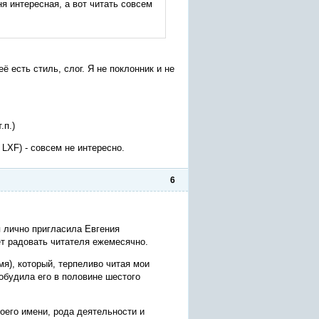
я интересная, а вот читать совсем
ё есть стиль, слог. Я не поклонник и не
.п.)
LXF) - совсем не интересно.
6
 я лично пригласила Евгения
ет радовать читателя ежемесячно.
я), который, терпеливо читая мои
обудила его в половине шестого
оего имени, рода деятельности и