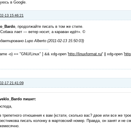
уюсь в Google.
02-13 15:46:21
lo_Bardo
, продолжайте писать в том же стиле.
«Собака лает — ветер носит, а караван идёт». ©
актировано Lupo Alberto (2011-02-13 15:50:03)
name -o) == "GNU/Linux" ] && xdg-open '
http://linuxformat.ru/
' || xdg-open '
http
02-17 21:41:09
veklo_Bardo пишет:
оспода,
з трепетного отношения к вам (кстати, сколько вас? двое или все же тро
рестникова писать колонку в мартовский номер. Правда, он занят и не с
жемесячно.