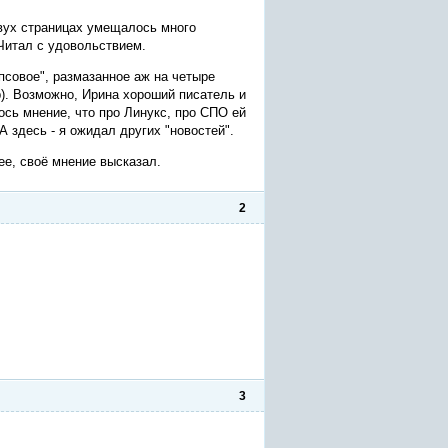
двух страницах умещалось много
 Читал с удовольствием.
псовое", размазанное аж на четыре
р). Возможно, Ирина хороший писатель и
лось мнение, что про Линукс, про СПО ей
А здесь - я ожидал других "новостей".
ее, своё мнение высказал.
2
3