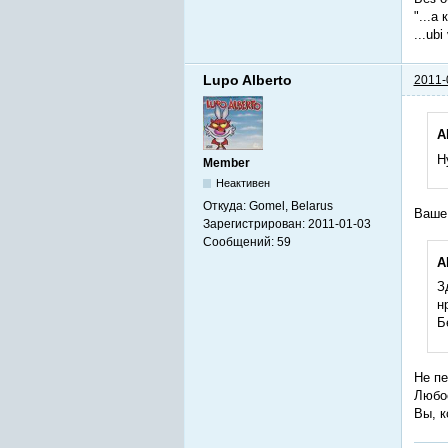
"...а 
...ub
Lupo Alberto
2011-
A
Н
Member
Неактивен
Откуда:
Gomel, Belarus
Ваше
Зарегистрирован:
2011-01-03
Сообщений:
59
A
З
н
Б
Не пе
Любое
Вы, к