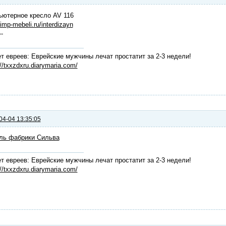
ьютерное кресло AV 116
/imp-mebeli.ru/interdizayn
--
т евреев: Еврейские мужчины лечат простатит за 2-3 недели!
://txxzdxru.diarymaria.com/
04-04 13:35:05
ль фабрики Сильва
т евреев: Еврейские мужчины лечат простатит за 2-3 недели!
://txxzdxru.diarymaria.com/