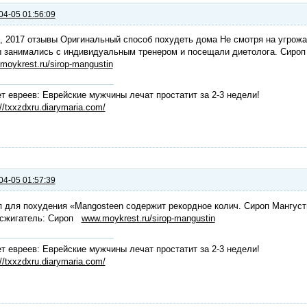
04-05 01:56:09
, 2017 отзывы Оригинальный способ похудеть дома Не смотря на угро
 занимались с индивидуальным тренером и посещали диетолога. Сироп
moykrest.ru/sirop-mangustin
т евреев: Еврейские мужчины лечат простатит за 2-3 недели!
://txxzdxru.diarymaria.com/
04-05 01:57:39
 для похудения «Mangosteen содержит рекордное колич. Сироп Мангуст
сжигатель: Сироп
www.moykrest.ru/sirop-mangustin
т евреев: Еврейские мужчины лечат простатит за 2-3 недели!
://txxzdxru.diarymaria.com/