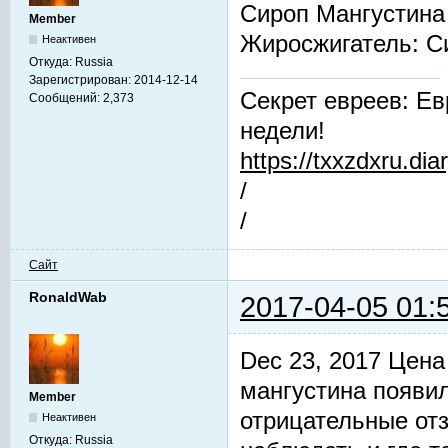
Сироп Мангустина
Member
Жиросжигатель: 
Неактивен
Откуда:
Russia
Зарегистрирован:
2014-12-14
Секрет евреев: Ев
Сообщений:
2,373
недели!
https://txxzdxru.di
/
/
Сайт
RonaldWab
2017-04-05 01:
Dec 23, 2017 Цена
мангустина появил
Member
отрицательные от
Неактивен
Откуда:
Russia