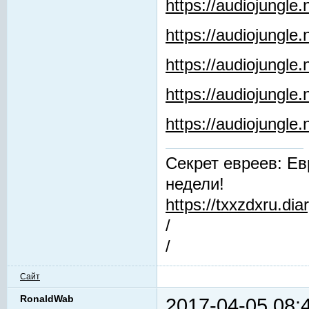
https://audiojungle
https://audiojungle
https://audiojungle.
https://audiojungle
https://audiojungl
Секрет евреев: Ев
недели!
https://txxzdxru.di
/
/
Сайт
RonaldWab
2017-04-05 08: