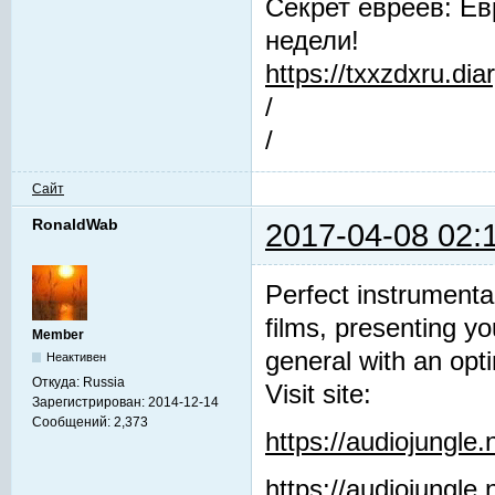
Секрет евреев: Ев
недели!
https://txxzdxru.di
/
/
Сайт
RonaldWab
2017-04-08 02:
Perfect instrumenta
films, presenting y
Member
general with an opti
Неактивен
Откуда:
Russia
Visit site:
Зарегистрирован:
2014-12-14
Сообщений:
2,373
https://audiojungle
https://audiojungle