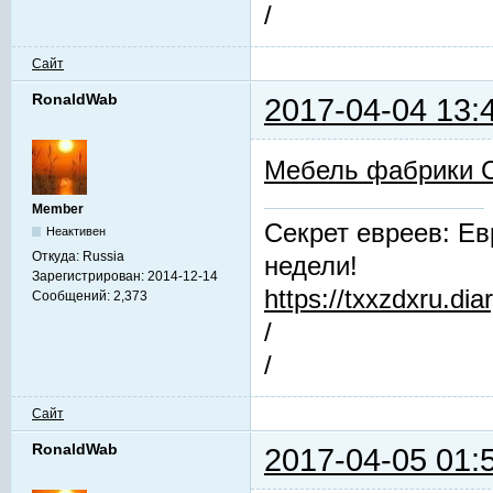
/
Сайт
RonaldWab
2017-04-04 13:
Мебель фабрики 
Member
Секрет евреев: Ев
Неактивен
Откуда:
Russia
недели!
Зарегистрирован:
2014-12-14
https://txxzdxru.di
Сообщений:
2,373
/
/
Сайт
RonaldWab
2017-04-05 01: