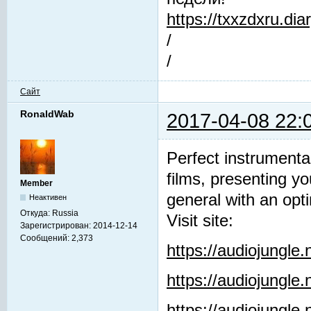
https://txxzdxru.di
/
/
Сайт
RonaldWab
2017-04-08 22:
Perfect instrumenta
films, presenting y
Member
general with an opti
Неактивен
Откуда:
Russia
Visit site:
Зарегистрирован:
2014-12-14
Сообщений:
2,373
https://audiojungle
https://audiojungle
https://audiojungle