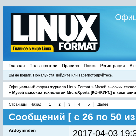
Офиц
Главная
Пользователи
Правила
Поиск
Регистрация
Вх
Вы не вошли.
Пожалуйста, войдите или зарегистрируйтесь.
Официальный форум журнала Linux Format
»
Музей высоких техно
»
Музей высоких технологий MicroXperts [КОНКУРС] в компани
Страницы
Назад
1
2
3
4
5
Далее
Сообщений [ с 26 по 50 из 
ArBoymnden
2017-04-03 19: