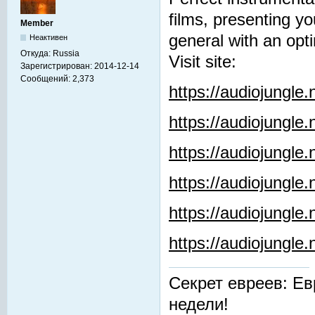
films, presenting y
Member
general with an opti
Неактивен
Откуда:
Russia
Visit site:
Зарегистрирован:
2014-12-14
Сообщений:
2,373
https://audiojungle
https://audiojungle
https://audiojungle
https://audiojungle.
https://audiojungle
https://audiojungl
Секрет евреев: Ев
недели!