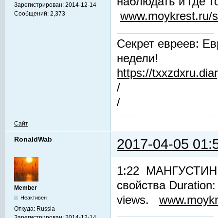
наблюдать и где т
Зарегистрирован:
2014-12-14
www.moykrest.ru/s
Сообщений:
2,373
Секрет евреев: Ев
недели!
https://txxzdxru.di
/
/
Сайт
RonaldWab
2017-04-05 01:
1:22 МАНГУСТИН. 
свойства Duration
Member
views.
www.moykre
Неактивен
Откуда:
Russia
Зарегистрирован:
2014-12-14