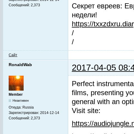
Секрет евреев: Ев
Сообщений:
2,373
недели!
https://txxzdxru.di
/
/
Сайт
RonaldWab
2017-04-05 08:
Perfect instrumenta
films, presenting y
Member
general with an opti
Неактивен
Откуда:
Russia
Visit site:
Зарегистрирован:
2014-12-14
Сообщений:
2,373
https://audiojungle