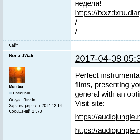
недели!
https://txxzdxru.di
/
/
Сайт
RonaldWab
2017-04-08 05:
Perfect instrumenta
films, presenting y
Member
general with an opti
Неактивен
Откуда:
Russia
Visit site:
Зарегистрирован:
2014-12-14
Сообщений:
2,373
https://audiojungle
https://audiojungle