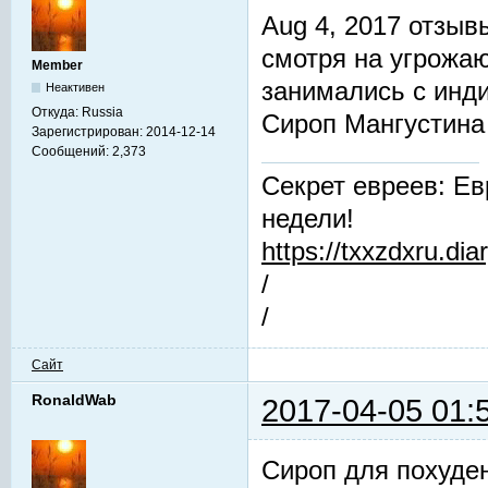
Aug 4, 2017 отзы
смотря на угрожа
Member
занимались с инд
Неактивен
Откуда:
Russia
Сироп Мангустин
Зарегистрирован:
2014-12-14
Сообщений:
2,373
Секрет евреев: Ев
недели!
https://txxzdxru.di
/
/
Сайт
RonaldWab
2017-04-05 01:
Cироп для похуде