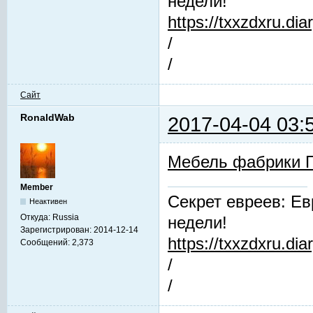
недели!
https://txxzdxru.di
/
/
Сайт
RonaldWab
2017-04-04 03:
Мебель фабрики 
Member
Секрет евреев: Ев
Неактивен
Откуда:
Russia
недели!
Зарегистрирован:
2014-12-14
https://txxzdxru.di
Сообщений:
2,373
/
/