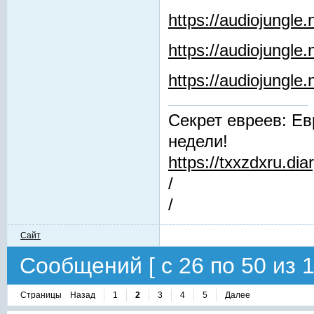
https://audiojungle.
https://audiojungle
https://audiojungl
Секрет евреев: Ев
недели!
https://txxzdxru.di
/
/
Сайт
Сообщений [ с 26 по 50 из 1
Страницы
Назад
1
2
3
4
5
Далее