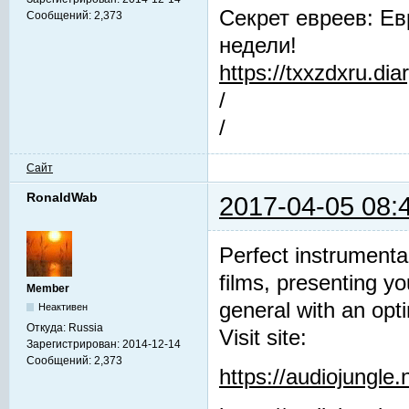
Секрет евреев: Ев
Сообщений:
2,373
недели!
https://txxzdxru.di
/
/
Сайт
RonaldWab
2017-04-05 08:
Perfect instrumenta
films, presenting y
Member
general with an opti
Неактивен
Откуда:
Russia
Visit site:
Зарегистрирован:
2014-12-14
Сообщений:
2,373
https://audiojungle