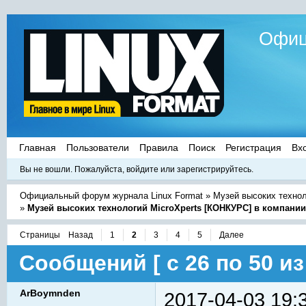
Офиц
Главная
Пользователи
Правила
Поиск
Регистрация
Вх
Вы не вошли.
Пожалуйста, войдите или зарегистрируйтесь.
Официальный форум журнала Linux Format
»
Музей высоких техно
»
Музей высоких технологий MicroXperts [КОНКУРС] в компани
Страницы
Назад
1
2
3
4
5
Далее
Сообщений [ с 26 по 50 из 
ArBoymnden
2017-04-03 19: