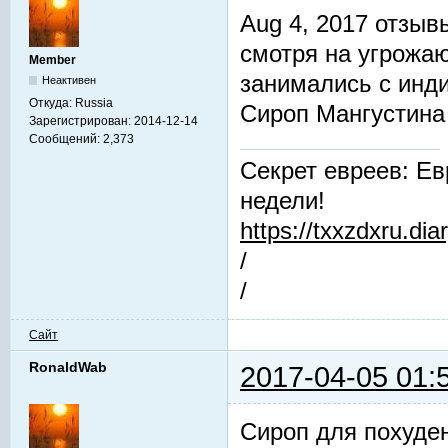
Aug 4, 2017 отзы
смотря на угрожа
Member
занимались с инд
Неактивен
Откуда:
Russia
Сироп Мангустин
Зарегистрирован:
2014-12-14
Сообщений:
2,373
Секрет евреев: Ев
недели!
https://txxzdxru.di
/
/
Сайт
RonaldWab
2017-04-05 01:
Cироп для похуде