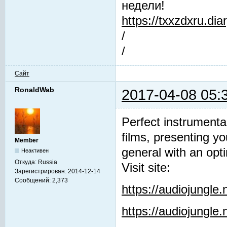
недели!
https://txxzdxru.di
/
/
Сайт
RonaldWab
2017-04-08 05:
Perfect instrumenta
films, presenting y
Member
general with an opti
Неактивен
Откуда:
Russia
Visit site:
Зарегистрирован:
2014-12-14
Сообщений:
2,373
https://audiojungle
https://audiojungle