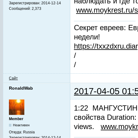
наблюдать и где т
Зарегистрирован:
2014-12-14
www.moykrest.ru/s
Сообщений:
2,373
Секрет евреев: Ев
недели!
https://txxzdxru.di
/
/
Сайт
RonaldWab
2017-04-05 01:
1:22 МАНГУСТИН. 
свойства Duration
Member
views.
www.moykre
Неактивен
Откуда:
Russia
Зарегистрирован:
2014-12-14