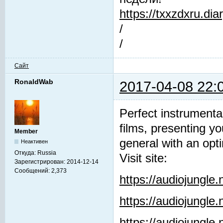
https://txxzdxru.di
/
/
Сайт
RonaldWab
2017-04-08 22:
Perfect instrumenta
films, presenting y
Member
general with an opti
Неактивен
Откуда:
Russia
Visit site:
Зарегистрирован:
2014-12-14
Сообщений:
2,373
https://audiojungle
https://audiojungle
https://audiojungle