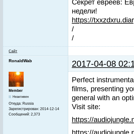
Секрет евреев: Ев
недели!
https://txxzdxru.di
/
/
Сайт
RonaldWab
2017-04-08 02:
Perfect instrumenta
films, presenting y
Member
general with an opti
Неактивен
Откуда:
Russia
Visit site:
Зарегистрирован:
2014-12-14
Сообщений:
2,373
https://audiojungle
https://audiojungle