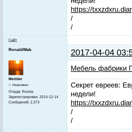
недели!
https://txxzdxru.di
/
/
Сайт
RonaldWab
2017-04-04 03:
Мебель фабрики 
Member
Секрет евреев: Ев
Неактивен
Откуда:
Russia
недели!
Зарегистрирован:
2014-12-14
https://txxzdxru.di
Сообщений:
2,373
/
/