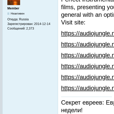
films, presenting y
Member
general with an opti
Неактивен
Откуда:
Russia
Visit site:
Зарегистрирован:
2014-12-14
Сообщений:
2,373
https://audiojungle
https://audiojungle
https://audiojungle
https://audiojungle.
https://audiojungle
https://audiojungl
Секрет евреев: Ев
недели!