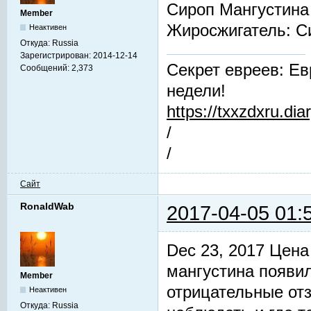
Сироп Мангустина
Member
Жиросжигатель: 
Неактивен
Откуда:
Russia
Зарегистрирован:
2014-12-14
Секрет евреев: Ев
Сообщений:
2,373
недели!
https://txxzdxru.di
/
/
Сайт
RonaldWab
2017-04-05 01:
Dec 23, 2017 Цена
мангустина появил
Member
отрицательные от
Неактивен
Откуда:
Russia