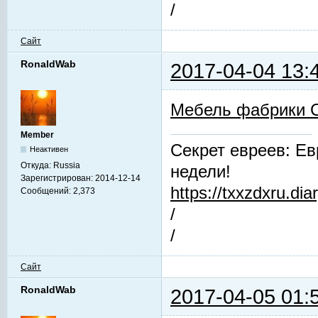
/
Сайт
RonaldWab
2017-04-04 13:
Мебель фабрики 
Member
Секрет евреев: Ев
Неактивен
Откуда:
Russia
недели!
Зарегистрирован:
2014-12-14
https://txxzdxru.di
Сообщений:
2,373
/
/
Сайт
RonaldWab
2017-04-05 01: