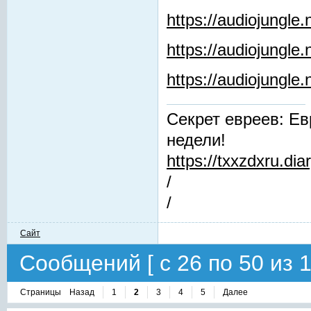
https://audiojungle.
https://audiojungle
https://audiojungl
Секрет евреев: Ев
недели!
https://txxzdxru.di
/
/
Сайт
Сообщений [ с 26 по 50 из 1
Страницы
Назад
1
2
3
4
5
Далее