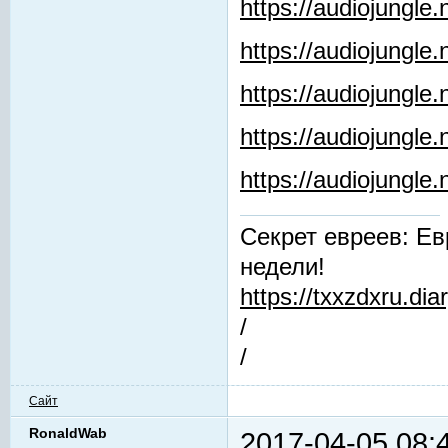
https://audiojungle
https://audiojungle
https://audiojungle.
https://audiojungle
https://audiojungl
Секрет евреев: Ев
недели!
https://txxzdxru.di
/
/
Сайт
RonaldWab
2017-04-05 08: