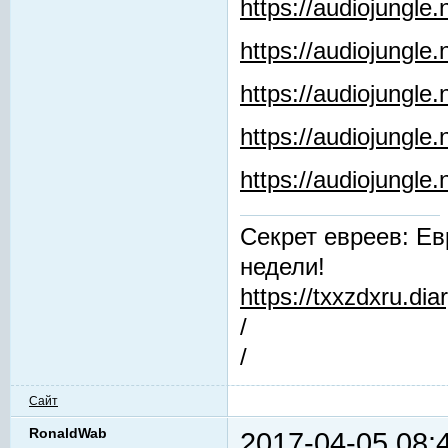
https://audiojungle
https://audiojungle
https://audiojungle.
https://audiojungle
https://audiojungl
Секрет евреев: Ев
недели!
https://txxzdxru.di
/
/
Сайт
RonaldWab
2017-04-05 08: