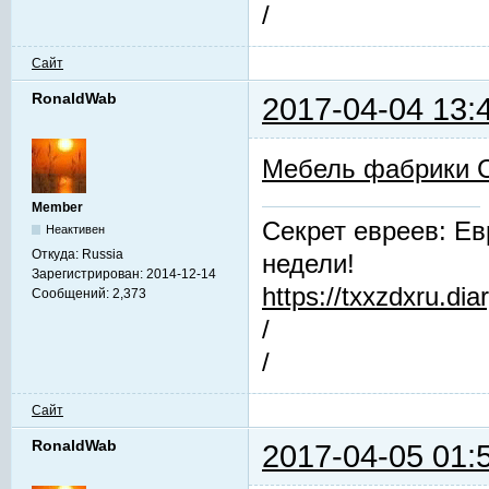
/
Сайт
RonaldWab
2017-04-04 13:
Мебель фабрики 
Member
Секрет евреев: Ев
Неактивен
Откуда:
Russia
недели!
Зарегистрирован:
2014-12-14
https://txxzdxru.di
Сообщений:
2,373
/
/
Сайт
RonaldWab
2017-04-05 01: