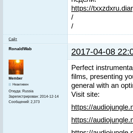
https://txxzdxru.di
/
/
Сайт
RonaldWab
2017-04-08 22:
Perfect instrumenta
films, presenting y
Member
general with an opti
Неактивен
Откуда:
Russia
Visit site:
Зарегистрирован:
2014-12-14
Сообщений:
2,373
https://audiojungle
https://audiojungle
https://audiojungle