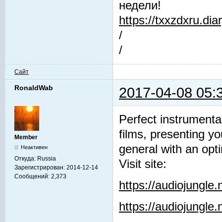
недели!
https://txxzdxru.di
/
/
Сайт
RonaldWab
2017-04-08 05:
Perfect instrumenta
films, presenting y
Member
general with an opti
Неактивен
Откуда:
Russia
Visit site:
Зарегистрирован:
2014-12-14
Сообщений:
2,373
https://audiojungle
https://audiojungle