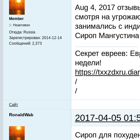
Aug 4, 2017 отзы
смотря на угрожа
Member
занимались с инд
Неактивен
Откуда:
Russia
Сироп Мангустин
Зарегистрирован:
2014-12-14
Сообщений:
2,373
Секрет евреев: Ев
недели!
https://txxzdxru.di
/
/
Сайт
RonaldWab
2017-04-05 01:
Cироп для похуде