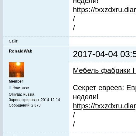
недели!
https://txxzdxru.di
/
/
Сайт
RonaldWab
2017-04-04 03:
Мебель фабрики 
Member
Секрет евреев: Ев
Неактивен
Откуда:
Russia
недели!
Зарегистрирован:
2014-12-14
https://txxzdxru.di
Сообщений:
2,373
/
/