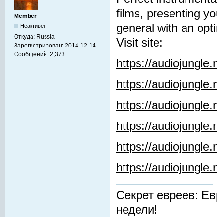
films, presenting y
Member
general with an opti
Неактивен
Откуда:
Russia
Visit site:
Зарегистрирован:
2014-12-14
Сообщений:
2,373
https://audiojungle
https://audiojungle
https://audiojungle
https://audiojungle.
https://audiojungle
https://audiojungl
Секрет евреев: Ев
недели!