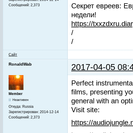
Секрет евреев: Ев
Сообщений:
2,373
недели!
https://txxzdxru.di
/
/
Сайт
RonaldWab
2017-04-05 08:
Perfect instrumenta
films, presenting y
Member
general with an opti
Неактивен
Откуда:
Russia
Visit site:
Зарегистрирован:
2014-12-14
Сообщений:
2,373
https://audiojungle