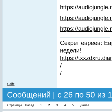
https://audiojungle.
https://audiojungle
https://audiojungl
Секрет евреев: Ев
недели!
https://txxzdxru.di
/
/
Сайт
Сообщений [ с 26 по 50 из 1
Страницы
Назад
1
2
3
4
5
Далее