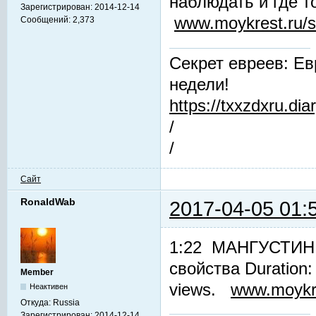
наблюдать и где т
Зарегистрирован:
2014-12-14
www.moykrest.ru/s
Сообщений:
2,373
Секрет евреев: Ев
недели!
https://txxzdxru.di
/
/
Сайт
RonaldWab
2017-04-05 01:
1:22 МАНГУСТИН. 
свойства Duration
Member
views.
www.moykre
Неактивен
Откуда:
Russia
Зарегистрирован:
2014-12-14