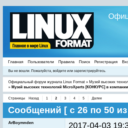
Офиц
Главная
Пользователи
Правила
Поиск
Регистрация
Вх
Вы не вошли.
Пожалуйста, войдите или зарегистрируйтесь.
Официальный форум журнала Linux Format
»
Музей высоких техно
»
Музей высоких технологий MicroXperts [КОНКУРС] в компани
Страницы
Назад
1
2
3
4
5
Далее
Сообщений [ с 26 по 50 из 
ArBoymnden
2017-04-03 19: