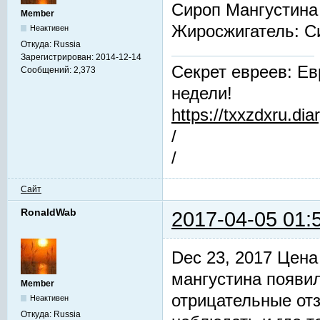
Сироп Мангустина
Member
Жиросжигатель: 
Неактивен
Откуда:
Russia
Зарегистрирован:
2014-12-14
Секрет евреев: Ев
Сообщений:
2,373
недели!
https://txxzdxru.di
/
/
Сайт
RonaldWab
2017-04-05 01:
Dec 23, 2017 Цена
мангустина появил
Member
отрицательные от
Неактивен
Откуда:
Russia