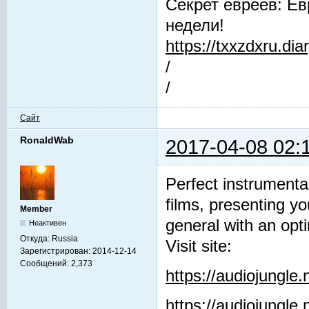
Секрет евреев: Ев
недели!
https://txxzdxru.di
/
/
Сайт
RonaldWab
2017-04-08 02:
Perfect instrumenta
films, presenting y
Member
general with an opti
Неактивен
Откуда:
Russia
Visit site:
Зарегистрирован:
2014-12-14
Сообщений:
2,373
https://audiojungle
https://audiojungle