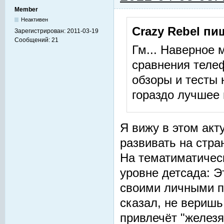
Member
Неактивен
Crazy Rebel пи
Зарегистрирован:
2011-03-19
Сообщений:
21
Гм... Наверное 
сравнения теле
обзоры и тесты
гораздо лучшее 
Я вижу в этом ак
развивать на стра
На тематиматичес
уровне детсада: Эт
своими личными пр
сказал, не веришь 
привлечёт "железя