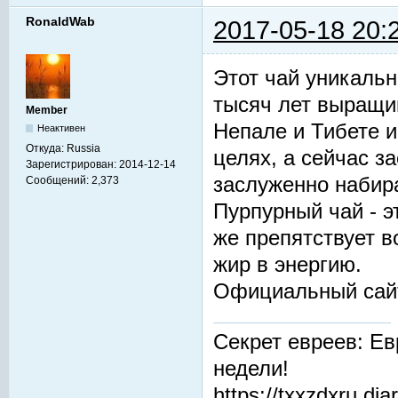
RonaldWab
2017-05-18 20:
Этот чай уникальн
тысяч лет выращив
Member
Непале и Тибете и
Неактивен
Откуда:
Russia
целях, а сейчас з
Зарегистрирован:
2014-12-14
заслуженно набир
Сообщений:
2,373
Пурпурный чай - 
же препятствует 
жир в энергию.
Официальный сай
Секрет евреев: Ев
недели!
https://txxzdxru.di