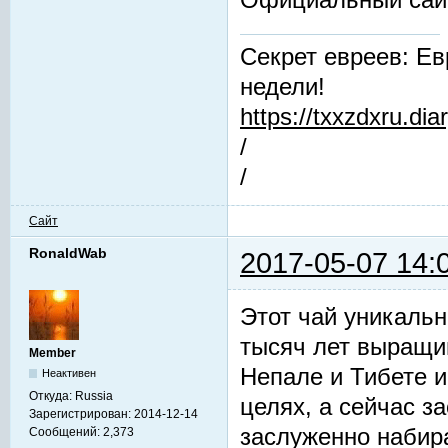
Секрет евреев: Ев
недели!
https://txxzdxru.di
/
/
Сайт
RonaldWab
2017-05-07 14:
Этот чай уникальн
тысяч лет выращив
Member
Непале и Тибете и
Неактивен
Откуда:
Russia
целях, а сейчас з
Зарегистрирован:
2014-12-14
заслуженно набир
Сообщений:
2,373