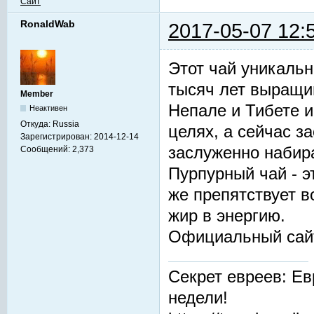
Сайт
RonaldWab
2017-05-07 12:
Этот чай уникальн
тысяч лет выращив
Member
Непале и Тибете и
Неактивен
Откуда:
Russia
целях, а сейчас з
Зарегистрирован:
2014-12-14
заслуженно набир
Сообщений:
2,373
Пурпурный чай - 
же препятствует 
жир в энергию.
Официальный сай
Секрет евреев: Ев
недели!