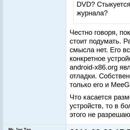
DVD? Стыкуется
журнала?
Честно говоря, по
стоит подумать. Р
смысла нет. Его в
конкретное устрой
android-x86.org я
отладки. Собстве
только его и MeeG
Что касается раз
устройств, то в б
этого не разрешаю
Mr. Jan Tao