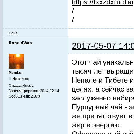
https://txxzdxru.di
/
/
Сайт
RonaldWab
2017-05-07 14:
Этот чай уникальн
тысяч лет выращив
Member
Непале и Тибете и
Неактивен
Откуда:
Russia
целях, а сейчас з
Зарегистрирован:
2014-12-14
заслуженно набир
Сообщений:
2,373
Пурпурный чай - 
же препятствует 
жир в энергию.
Официальный сай