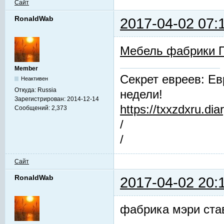
Сайт
RonaldWab
2017-04-02 07:
Мебель фабрики 
Member
Секрет евреев: Ев
Неактивен
Откуда:
Russia
недели!
Зарегистрирован:
2014-12-14
https://txxzdxru.di
Сообщений:
2,373
/
/
Сайт
RonaldWab
2017-04-02 20:
фабрика мэри ста