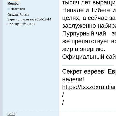
тысяч лет выращив
Member
Непале и Тибете и
Неактивен
Откуда:
Russia
целях, а сейчас з
Зарегистрирован:
2014-12-14
заслуженно набир
Сообщений:
2,373
Пурпурный чай - 
же препятствует 
жир в энергию.
Официальный сай
Секрет евреев: Ев
недели!
https://txxzdxru.di
/
/
Сайт