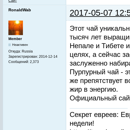
Сайт
RonaldWab
2017-05-07 12:
Этот чай уникальн
тысяч лет выращив
Member
Непале и Тибете и
Неактивен
Откуда:
Russia
целях, а сейчас з
Зарегистрирован:
2014-12-14
заслуженно набир
Сообщений:
2,373
Пурпурный чай - 
же препятствует 
жир в энергию.
Официальный сай
Секрет евреев: Ев
недели!