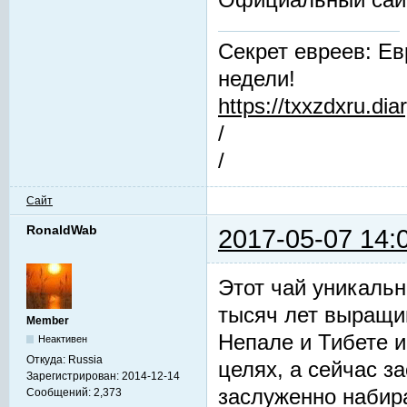
Секрет евреев: Ев
недели!
https://txxzdxru.di
/
/
Сайт
RonaldWab
2017-05-07 14:
Этот чай уникальн
тысяч лет выращив
Member
Непале и Тибете и
Неактивен
Откуда:
Russia
целях, а сейчас з
Зарегистрирован:
2014-12-14
заслуженно набир
Сообщений:
2,373