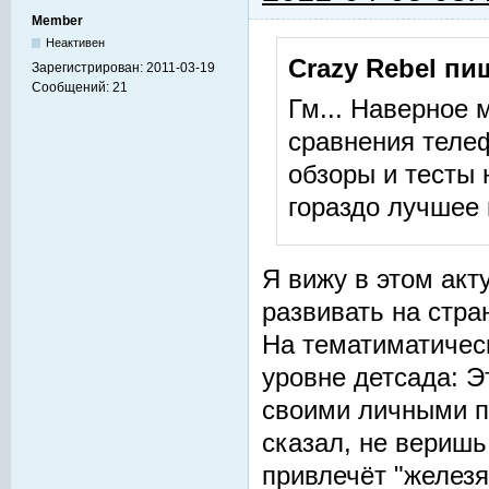
Member
Неактивен
Crazy Rebel пи
Зарегистрирован:
2011-03-19
Сообщений:
21
Гм... Наверное 
сравнения теле
обзоры и тесты
гораздо лучшее 
Я вижу в этом ак
развивать на стра
На тематиматичес
уровне детсада: Эт
своими личными пр
сказал, не веришь 
привлечёт "железя