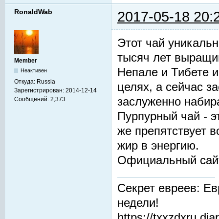
RonaldWab
2017-05-18 20:
Этот чай уникальн
тысяч лет выращив
Member
Непале и Тибете и
Неактивен
Откуда:
Russia
целях, а сейчас з
Зарегистрирован:
2014-12-14
заслуженно набир
Сообщений:
2,373
Пурпурный чай - 
же препятствует 
жир в энергию.
Официальный сай
Секрет евреев: Ев
недели!
https://txxzdxru.di