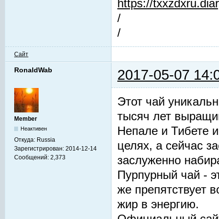
https://txxzdxru.di
/
/
Сайт
RonaldWab
2017-05-07 14:
Этот чай уникальн
тысяч лет выращив
Member
Непале и Тибете и
Неактивен
Откуда:
Russia
целях, а сейчас з
Зарегистрирован:
2014-12-14
заслуженно набир
Сообщений:
2,373
Пурпурный чай - 
же препятствует 
жир в энергию.
Официальный сай