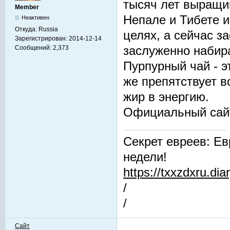
тысяч лет выращив
Member
Непале и Тибете и
Неактивен
Откуда:
Russia
целях, а сейчас з
Зарегистрирован:
2014-12-14
заслуженно набир
Сообщений:
2,373
Пурпурный чай - 
же препятствует 
жир в энергию.
Официальный сай
Секрет евреев: Ев
недели!
https://txxzdxru.di
/
/
Сайт