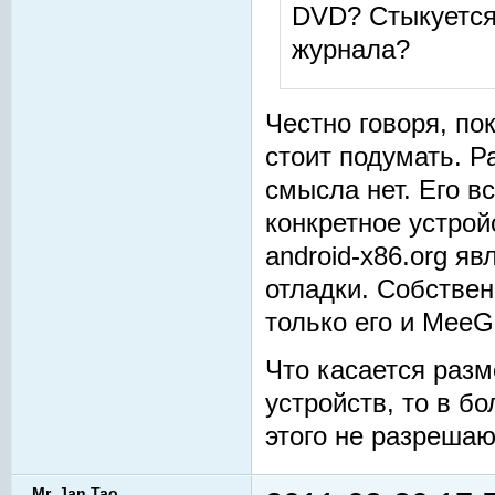
DVD? Стыкуется
журнала?
Честно говоря, по
стоит подумать. Р
смысла нет. Его в
конкретное устрой
android-x86.org я
отладки. Собстве
только его и MeeG
Что касается раз
устройств, то в б
этого не разрешаю
Mr. Jan Tao