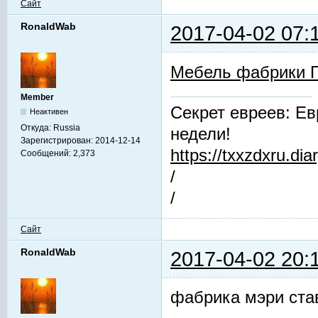
Сайт
RonaldWab
2017-04-02 07:
Мебель фабрики 
Member
Секрет евреев: Ев
Неактивен
Откуда:
Russia
недели!
Зарегистрирован:
2014-12-14
https://txxzdxru.di
Сообщений:
2,373
/
/
Сайт
RonaldWab
2017-04-02 20:
фабрика мэри ста