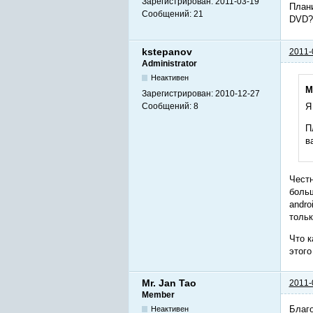
Зарегистрирован:
2011-03-19
Плани
Сообщений:
21
DVD? 
kstepanov
2011-
Administrator
Неактивен
M
Зарегистрирован:
2010-12-27
Сообщений:
8
Я
П
в
Честн
больш
andro
тольк
Что к
этого
Mr. Jan Tao
2011-
Member
Благо
Неактивен