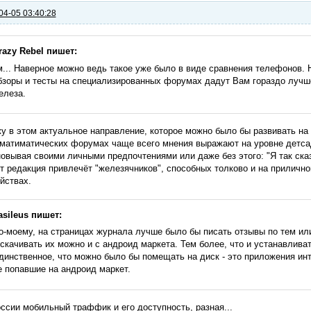
04-05 03:40:28
razy Rebel пишет:
м... Наверное можно ведь такое уже было в виде сравнения телефонов.
бзоры и тесты на специализированных форумах дадут Вам гораздо лучше
елеза.
у в этом актуальное направление, которое можно было бы развивать на
матиматических форумах чаще всего мнения выражают на уровне детсада:
овывая своими личными предпочтениями или даже без этого: "Я так сказа
 редакция привлечёт "железячников", способных толково и на приличн
йствах.
asileus пишет:
о-моему, на страницах журнала лучше было бы писать отзывы по тем и
 скачивать их можно и с андроид маркета. Тем более, что и устанавливат
динственное, что можно было бы помещать на диск - это приложения инт
е попавшие на андроид маркет.
ссии мобильный траффик и его доступность, разная...