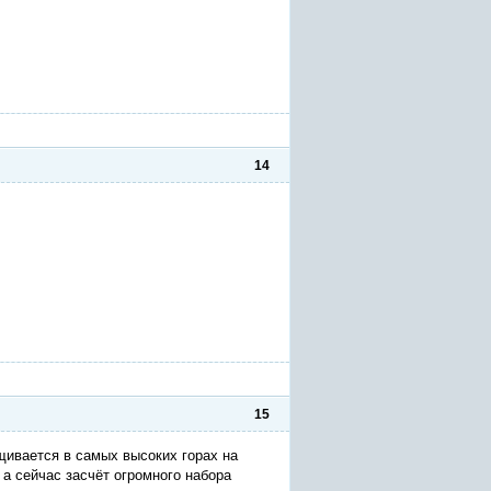
14
15
щивается в самых высоких горах на
 а сейчас засчёт огромного набора