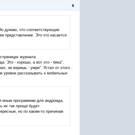
6
 Но думаю, что соответствующие
е представление. Это что касается
 страницах журнала.
 Это - хорошо, а вот это - бяка",
л, не веришь - умри". Устал от этого .
ом уровне рассказывать о мобильных
ли иным программам для андроида,
ь их так проще будет.
ересные, но по каким-то причинам