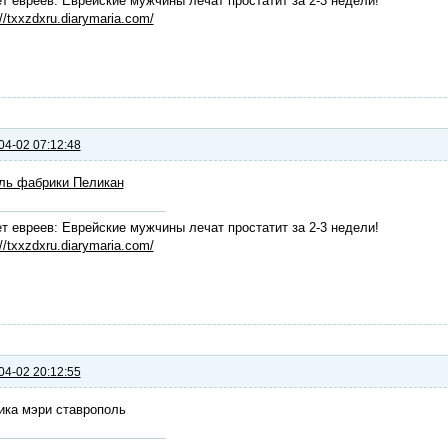
т евреев: Еврейские мужчины лечат простатит за 2-3 недели!
://txxzdxru.diarymaria.com/
04-02 07:12:48
ль фабрики Пеликан
т евреев: Еврейские мужчины лечат простатит за 2-3 недели!
://txxzdxru.diarymaria.com/
04-02 20:12:55
ика мэри ставрополь