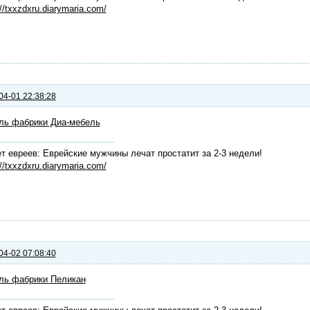
://txxzdxru.diarymaria.com/
04-01 22:38:28
ль фабрики Диа-мебель
т евреев: Еврейские мужчины лечат простатит за 2-3 недели!
://txxzdxru.diarymaria.com/
04-02 07:08:40
ль фабрики Пеликан