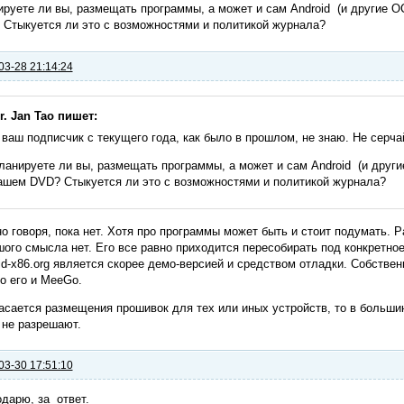
руете ли вы, размещать программы, а может и сам Android (и другие О
Стыкуется ли это с возможностями и политикой журнала?
03-28 21:14:24
r. Jan Tao пишет:
 ваш подписчик с текущего года, как было в прошлом, не знаю. Не серчайт
ланируете ли вы, размещать программы, а может и сам Android (и други
ашем DVD? Стыкуется ли это с возможностями и политикой журнала?
о говоря, пока нет. Хотя про программы может быть и стоит подумать. 
ого смысла нет. Его все равно приходится пересобирать под конкретное
id-x86.org является скорее демо-версией и средством отладки. Собстве
о его и MeeGo.
асается размещения прошивок для тех или иных устройств, то в больши
 не разрешают.
03-30 17:51:10
дарю, за ответ.