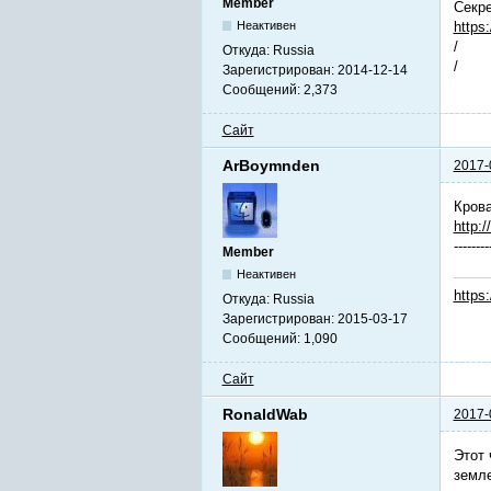
Member
Секре
https
Неактивен
/
Откуда:
Russia
/
Зарегистрирован:
2014-12-14
Сообщений:
2,373
Сайт
ArBoymnden
2017-
Кров
http:/
--------
Member
Неактивен
https
Откуда:
Russia
Зарегистрирован:
2015-03-17
Сообщений:
1,090
Сайт
RonaldWab
2017-
Этот 
земле