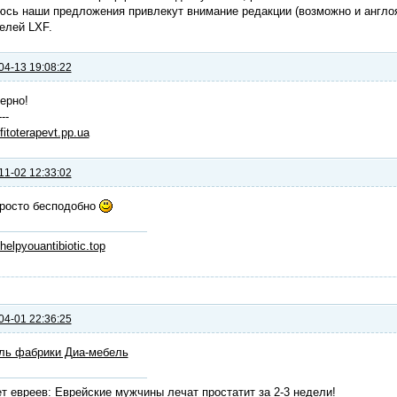
сь наши предложения привлекут внимание редакции (возможно и англоя
елей LXF.
04-13 19:08:22
ерно!
---
/fitoterapevt.pp.ua
11-02 12:33:02
просто бесподобно
/helpyouantibiotic.top
04-01 22:36:25
ль фабрики Диа-мебель
т евреев: Еврейские мужчины лечат простатит за 2-3 недели!