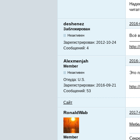
Надею
читат
deshenez
2016-
Заблокирован
Всё в
Неактивен
--------
Зарегистрирован:
2012-10-24
http:/
Сообщений:
4
Alexmenjah
2016-
Member
Это 
Неактивен
Откуда:
U.S.
Зарегистрирован:
2016-09-21
http:/
Сообщений:
53
Сайт
RonaldWab
2017-
Мебе
Member
Секре