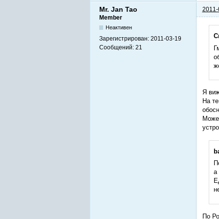
Mr. Jan Tao
2011-
Member
Неактивен
C
Зарегистрирован:
2011-03-19
Сообщений:
21
Г
о
ж
Я виж
На те
обосн
Может
устро
b
П
а
Е
н
По Ро