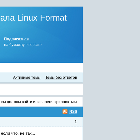
ла Linux Format
Подписаться
на бумажную версию
Активные темы
Темы без ответов
, вы должны
войти
или
зарегистрироваться
RSS
1
сли что, не так...