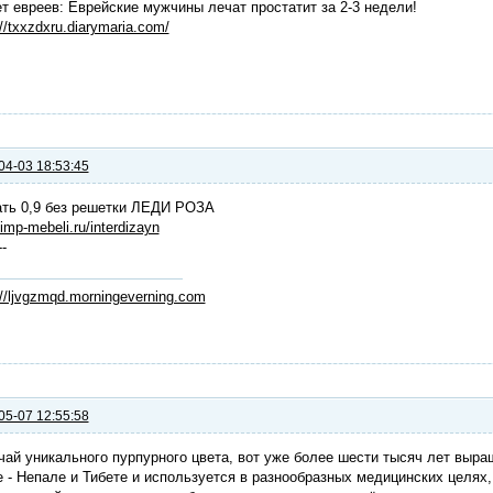
т евреев: Еврейские мужчины лечат простатит за 2-3 недели!
://txxzdxru.diarymaria.com/
04-03 18:53:45
ать 0,9 без решетки ЛЕДИ РОЗА
/imp-mebeli.ru/interdizayn
--
://ljvgzmqd.morningeverning.com
05-07 12:55:58
чай уникального пурпурного цвета, вот уже более шести тысяч лет выра
 - Непале и Тибете и используется в разнообразных медицинских целях,