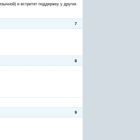
зычной) и встретят поддержку у других
7
8
9