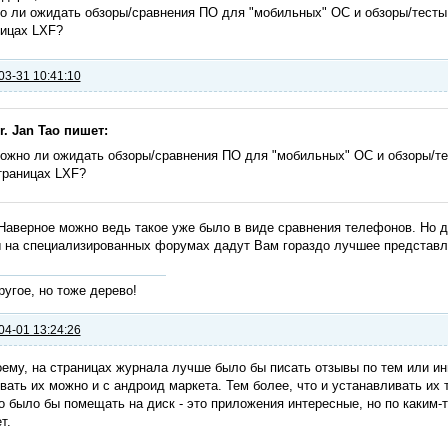
 ли ожидать обзоры/сравнения ПО для "мобильных" ОС и обзоры/тесты 
ницах LXF?
03-31 10:41:10
r. Jan Tao пишет:
ожно ли ожидать обзоры/сравнения ПО для "мобильных" ОС и обзоры/те
траницах LXF?
 Наверное можно ведь такое уже было в виде сравнения телефонов. Но 
 на специализированных форумах дадут Вам гораздо лучшее представле
ругое, но тоже дерево!
04-01 13:24:26
ему, на страницах журнала лучше было бы писать отзывы по тем или и
вать их можно и с андроид маркета. Тем более, что и устанавливать их 
 было бы помещать на диск - это приложения интересные, но по каким-
т.